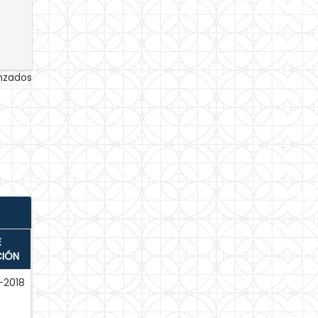
anzados
E
CIÓN
-2018