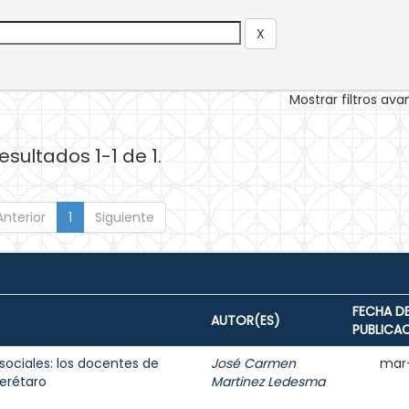
Mostrar filtros av
esultados 1-1 de 1.
Anterior
1
Siguiente
FECHA D
AUTOR(ES)
PUBLICA
sociales: los docentes de
José Carmen
mar
erétaro
Martinez Ledesma