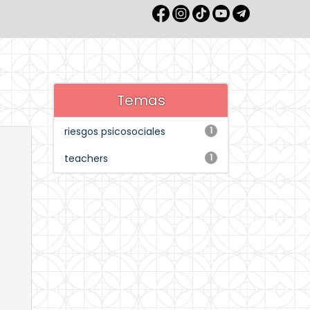
Temas
riesgos psicosociales
1
teachers
1