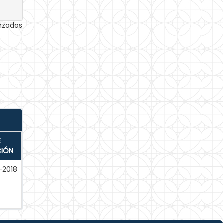
anzados
E
CIÓN
-2018