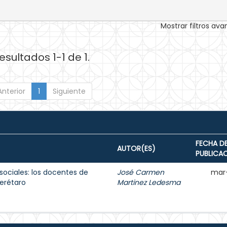
Mostrar filtros av
esultados 1-1 de 1.
Anterior
1
Siguiente
FECHA D
AUTOR(ES)
PUBLICA
sociales: los docentes de
José Carmen
mar
erétaro
Martinez Ledesma