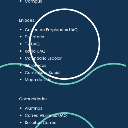
Campus
Enlaces
Correo de Empleados UAQ
Directorio
TV UAQ
Radio UAQ
Calendario Escolar
Bibliotecas
Contraloría Social
Mapa de sitio
Comunidades
Alumnos
Correo Alumnos UAQ
Solicitud Correo