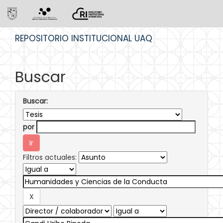
Skip
REPOSITORIO INSTITUCIONAL UAQ
navigation
Buscar
Buscar:
por
Filtros actuales: