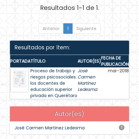
Resultados 1-1 de 1.
Anterior
1
Siguiente
Resultados por ítem:
FECHA DE
PORTADA
TÍTULO
AUTOR(ES)
PUBLICACIÓN
Proceso de trabajo y
José
mar-2018
riesgos psicosociales:
Carmen
los docentes de
Martinez
educación superior
Ledesma
privada en Querétaro
Autor(es)
José Carmen Martinez Ledesma
1