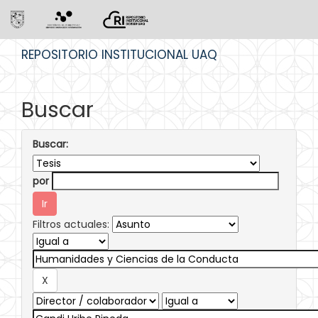
Skip
REPOSITORIO INSTITUCIONAL UAQ
navigation
Buscar
Buscar:
por
Filtros actuales: