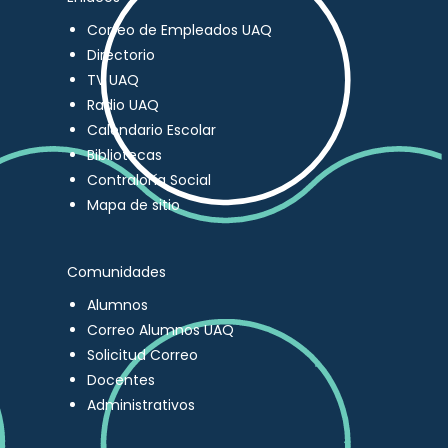
Correo de Empleados UAQ
Directorio
TV UAQ
Radio UAQ
Calendario Escolar
Bibliotecas
Contraloría Social
Mapa de sitio
Comunidades
Alumnos
Correo Alumnos UAQ
Solicitud Correo
Docentes
Administrativos