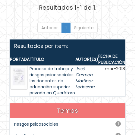
Resultados 1-1 de 1.
Anterior
1
Siguiente
Resultados por ítem:
FECHA DE
PORTADA
TÍTULO
AUTOR(ES)
PUBLICACIÓN
Proceso de trabajo y
José
mar-2018
riesgos psicosociales:
Carmen
los docentes de
Martinez
educación superior
Ledesma
privada en Querétaro
Temas
riesgos psicosociales
1