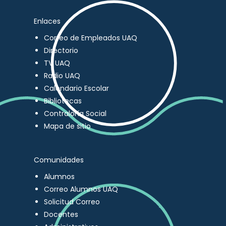
Enlaces
Correo de Empleados UAQ
Directorio
TV UAQ
Radio UAQ
Calendario Escolar
Bibliotecas
Contraloría Social
Mapa de sitio
Comunidades
Alumnos
Correo Alumnos UAQ
Solicitud Correo
Docentes