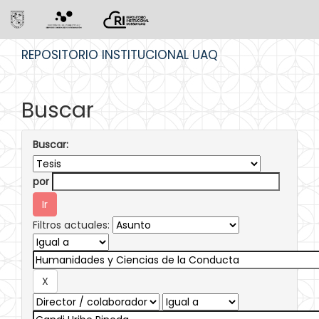
Skip
REPOSITORIO INSTITUCIONAL UAQ
navigation
Buscar
Buscar:
por
Filtros actuales: