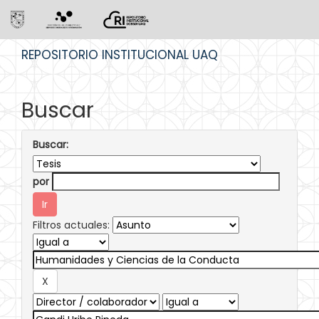
Skip
REPOSITORIO INSTITUCIONAL UAQ
navigation
Buscar
Buscar:
por
Filtros actuales: