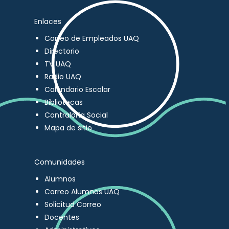
Enlaces
Correo de Empleados UAQ
Directorio
TV UAQ
Radio UAQ
Calendario Escolar
Bibliotecas
Contraloría Social
Mapa de sitio
Comunidades
Alumnos
Correo Alumnos UAQ
Solicitud Correo
Docentes