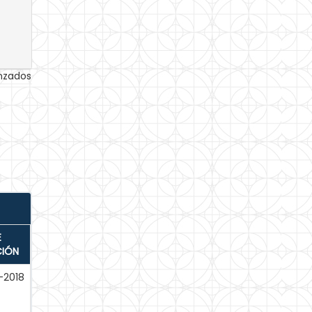
anzados
E
CIÓN
-2018