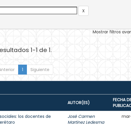
Mostrar filtros av
esultados 1-1 de 1.
Anterior
1
Siguiente
FECHA D
AUTOR(ES)
PUBLICA
sociales: los docentes de
José Carmen
mar
erétaro
Martinez Ledesma