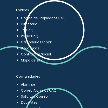
Enlaces
Correo de Empleados UAQ
Directorio
TV UAQ
Radio UAQ
Calendario Escolar
Bibliotecas
Contraloría Social
Mapa de sitio
Comunidades
Alumnos
Correo Alumnos UAQ
Solicitud Correo
Docentes