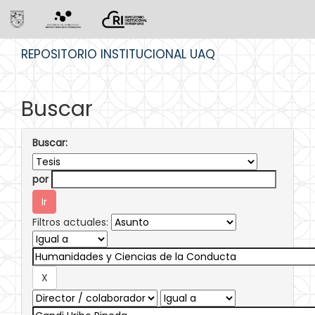
Skip
REPOSITORIO INSTITUCIONAL UAQ
navigation
Buscar
Buscar:
por
Filtros actuales: