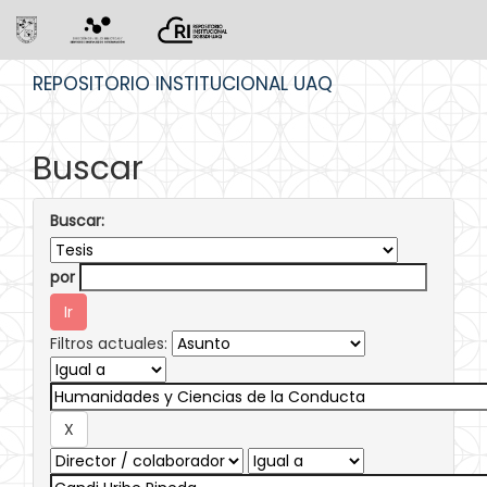
Skip
REPOSITORIO INSTITUCIONAL UAQ
navigation
Buscar
Buscar:
por
Filtros actuales: