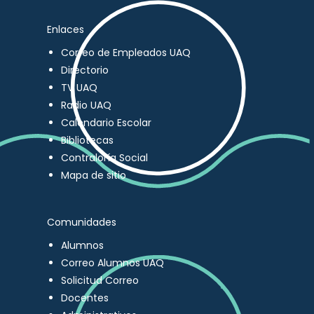
Enlaces
Correo de Empleados UAQ
Directorio
TV UAQ
Radio UAQ
Calendario Escolar
Bibliotecas
Contraloría Social
Mapa de sitio
Comunidades
Alumnos
Correo Alumnos UAQ
Solicitud Correo
Docentes