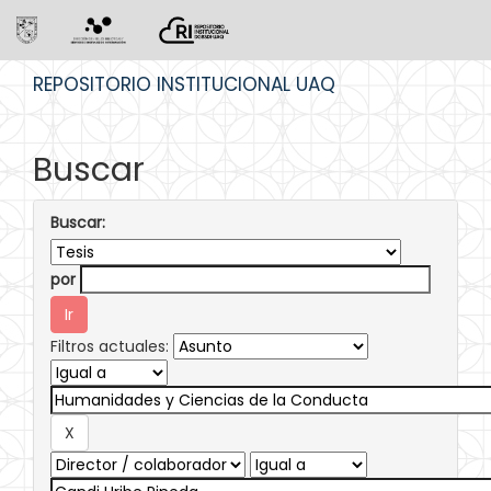
Skip
REPOSITORIO INSTITUCIONAL UAQ
navigation
Buscar
Buscar:
por
Filtros actuales: