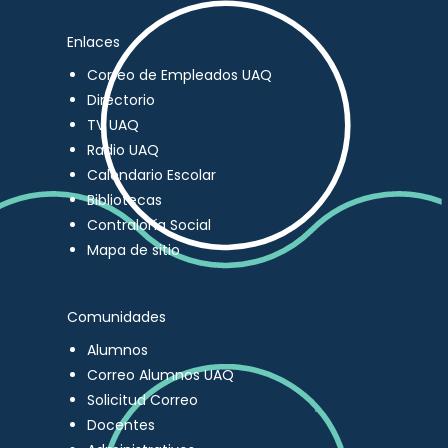
Enlaces
Correo de Empleados UAQ
Directorio
TV UAQ
Radio UAQ
Calendario Escolar
Bibliotecas
Contraloría Social
Mapa de sitio
Comunidades
Alumnos
Correo Alumnos UAQ
Solicitud Correo
Docentes