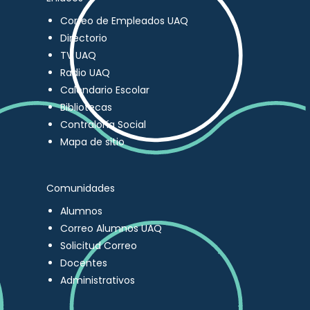
Correo de Empleados UAQ
Directorio
TV UAQ
Radio UAQ
Calendario Escolar
Bibliotecas
Contraloría Social
Mapa de sitio
Comunidades
Alumnos
Correo Alumnos UAQ
Solicitud Correo
Docentes
Administrativos