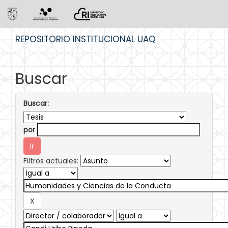
Skip
REPOSITORIO INSTITUCIONAL UAQ
navigation
Buscar
Buscar:
por
Filtros actuales: