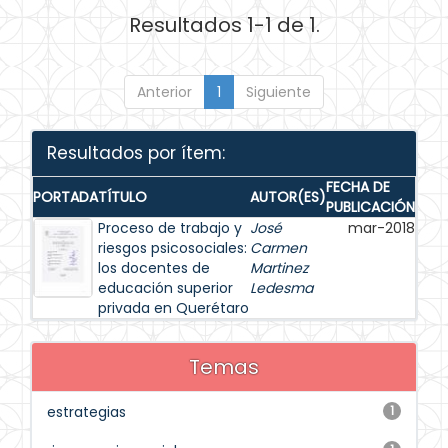
Resultados 1-1 de 1.
Anterior
1
Siguiente
Resultados por ítem:
FECHA DE
PORTADA
TÍTULO
AUTOR(ES)
PUBLICACIÓN
Proceso de trabajo y
José
mar-2018
riesgos psicosociales:
Carmen
los docentes de
Martinez
educación superior
Ledesma
privada en Querétaro
Temas
estrategias
1