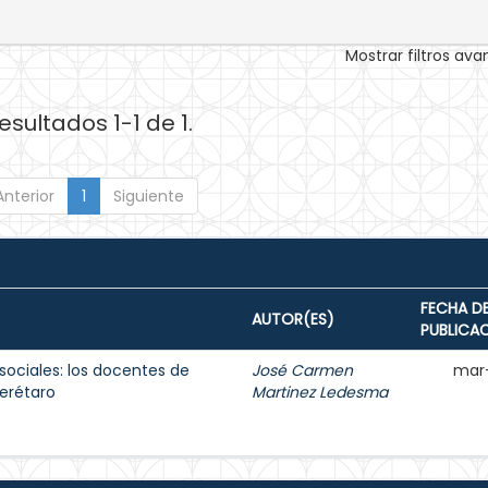
Mostrar filtros av
esultados 1-1 de 1.
Anterior
1
Siguiente
FECHA D
AUTOR(ES)
PUBLICA
sociales: los docentes de
José Carmen
mar
erétaro
Martinez Ledesma