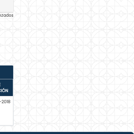
anzados
E
CIÓN
-2018