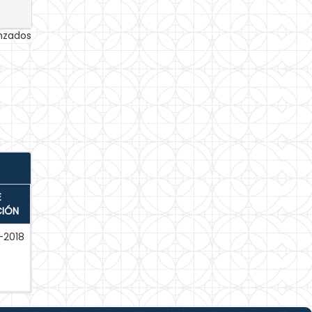
anzados
E
CIÓN
-2018