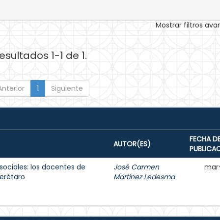
Mostrar filtros av
esultados 1-1 de 1.
Anterior
1
Siguiente
FECHA D
AUTOR(ES)
PUBLICA
sociales: los docentes de
José Carmen
mar
erétaro
Martinez Ledesma