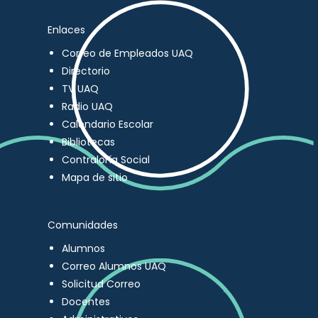
Enlaces
Correo de Empleados UAQ
Directorio
TV UAQ
Radio UAQ
Calendario Escolar
Bibliotecas
Contraloría Social
Mapa de sitio
Comunidades
Alumnos
Correo Alumnos UAQ
Solicitud Correo
Docentes