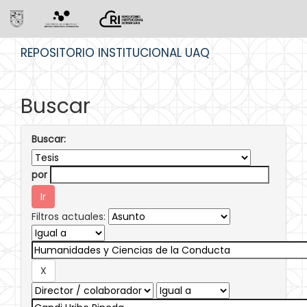
Skip
REPOSITORIO INSTITUCIONAL UAQ
navigation
Buscar
Buscar:
por
Filtros actuales: