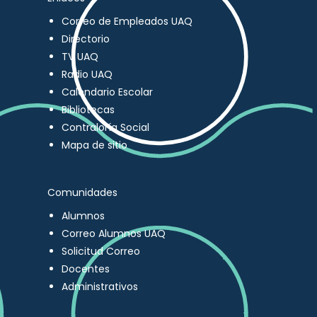
Correo de Empleados UAQ
Directorio
TV UAQ
Radio UAQ
Calendario Escolar
Bibliotecas
Contraloría Social
Mapa de sitio
Comunidades
Alumnos
Correo Alumnos UAQ
Solicitud Correo
Docentes
Administrativos