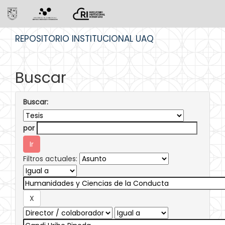
Skip
REPOSITORIO INSTITUCIONAL UAQ
navigation
Buscar
Buscar:
por
Filtros actuales: