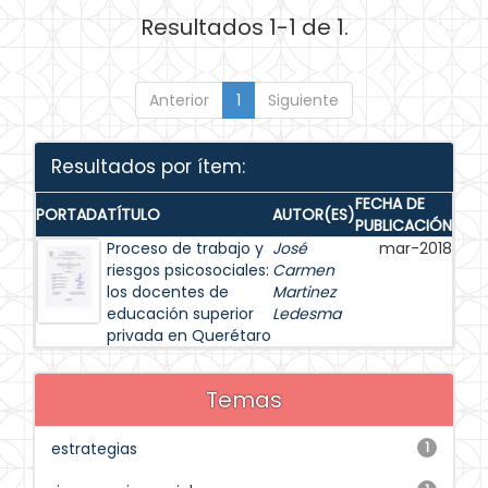
Resultados 1-1 de 1.
Anterior
1
Siguiente
Resultados por ítem:
FECHA DE
PORTADA
TÍTULO
AUTOR(ES)
PUBLICACIÓN
Proceso de trabajo y
José
mar-2018
riesgos psicosociales:
Carmen
los docentes de
Martinez
educación superior
Ledesma
privada en Querétaro
Temas
estrategias
1