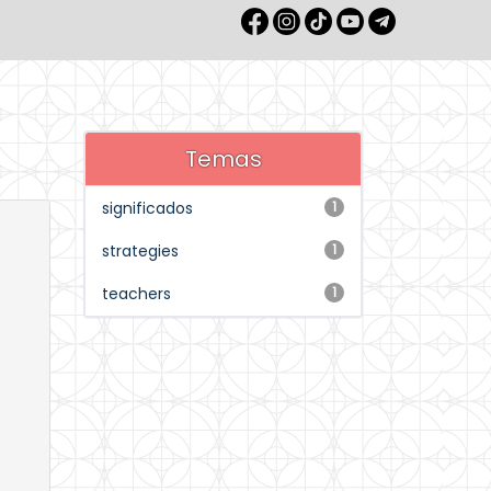
Temas
significados
1
strategies
1
teachers
1