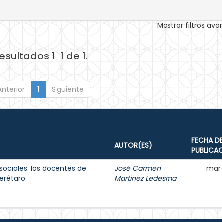
Mostrar filtros av
esultados 1-1 de 1.
Anterior
1
Siguiente
FECHA D
AUTOR(ES)
PUBLICA
sociales: los docentes de
José Carmen
mar
erétaro
Martinez Ledesma