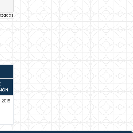
anzados
E
CIÓN
-2018