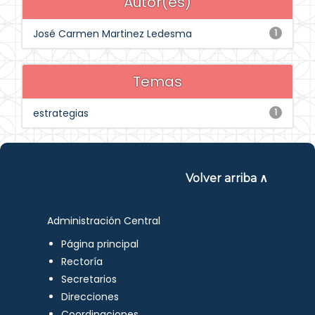
Autor(es)
José Carmen Martinez Ledesma
1
Temas
estrategias
1
Volver arriba ∧
Administración Central
Página principal
Rectoría
Secretarios
Direcciones
Coordinaciones