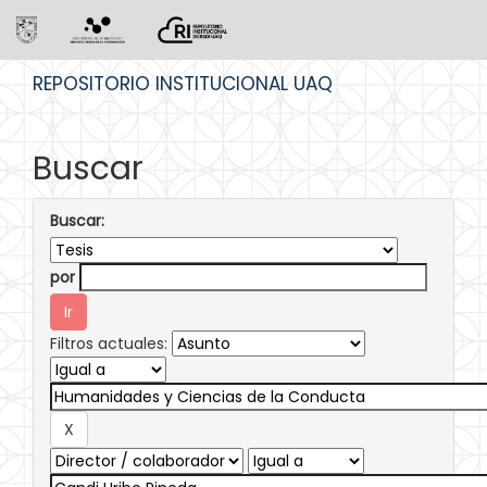
Skip
REPOSITORIO INSTITUCIONAL UAQ
navigation
Buscar
Buscar:
por
Filtros actuales: