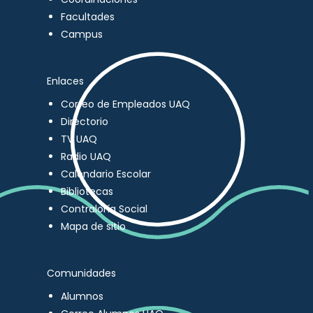
Facultades
Campus
Enlaces
Correo de Empleados UAQ
Directorio
TV UAQ
Radio UAQ
Calendario Escolar
Bibliotecas
Contraloría Social
Mapa de sitio
Comunidades
Alumnos