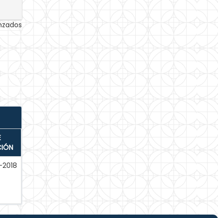
anzados
E
CIÓN
-2018