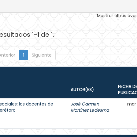
Mostrar filtros av
esultados 1-1 de 1.
Anterior
1
Siguiente
FECHA D
AUTOR(ES)
PUBLICA
sociales: los docentes de
José Carmen
mar
erétaro
Martinez Ledesma