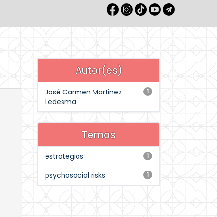
Autor(es)
José Carmen Martinez
1
Ledesma
Temas
estrategias
1
psychosocial risks
1