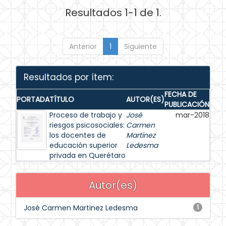
Resultados 1-1 de 1.
Anterior
1
Siguiente
Resultados por ítem:
FECHA DE
PORTADA
TÍTULO
AUTOR(ES)
PUBLICACIÓN
Proceso de trabajo y
José
mar-2018
riesgos psicosociales:
Carmen
los docentes de
Martinez
educación superior
Ledesma
privada en Querétaro
Autor(es)
José Carmen Martinez Ledesma
1