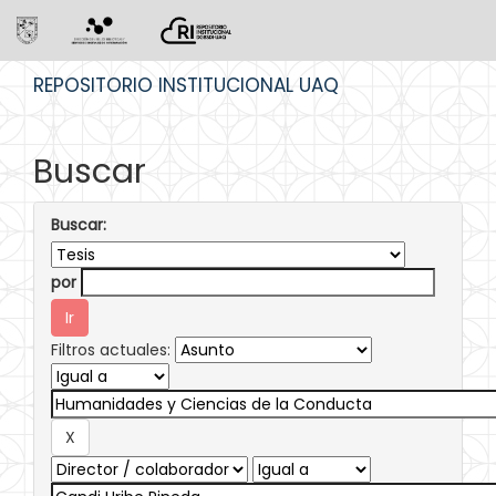
Skip
REPOSITORIO INSTITUCIONAL UAQ
navigation
Buscar
Buscar:
por
Filtros actuales: