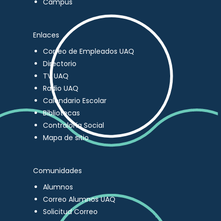
Campus
Enlaces
Correo de Empleados UAQ
Directorio
TV UAQ
Radio UAQ
Calendario Escolar
Bibliotecas
Contraloría Social
Mapa de sitio
Comunidades
Alumnos
Correo Alumnos UAQ
Solicitud Correo