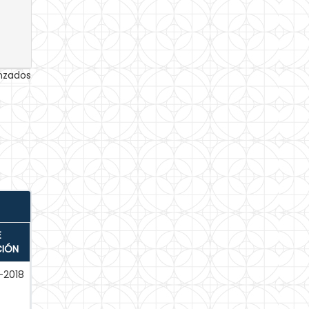
anzados
E
CIÓN
-2018