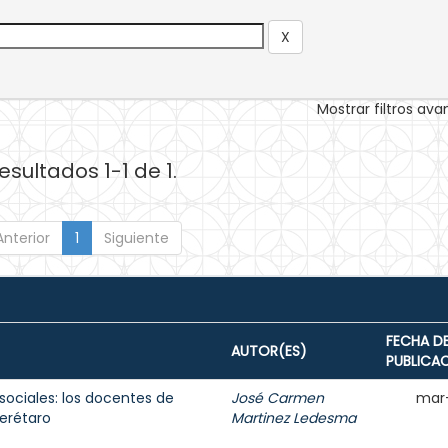
Mostrar filtros av
esultados 1-1 de 1.
Anterior
1
Siguiente
FECHA D
AUTOR(ES)
PUBLICA
sociales: los docentes de
José Carmen
mar
erétaro
Martinez Ledesma