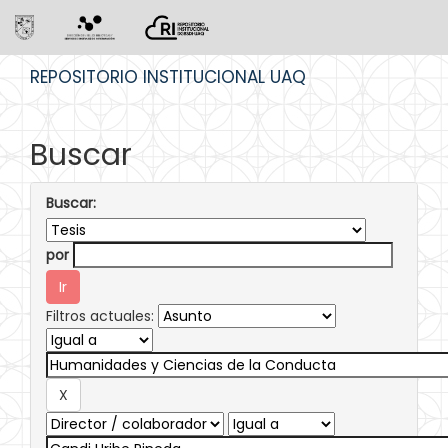
Skip
REPOSITORIO INSTITUCIONAL UAQ
navigation
Buscar
Buscar:
por
Filtros actuales: