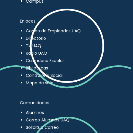
Campus
Enlaces
Correo de Empleados UAQ
Directorio
TV UAQ
Radio UAQ
Calendario Escolar
Bibliotecas
Contraloría Social
Mapa de sitio
Comunidades
Alumnos
Correo Alumnos UAQ
Solicitud Correo