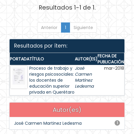
Resultados 1-1 de 1.
Anterior
1
Siguiente
Resultados por ítem:
FECHA DE
PORTADA
TÍTULO
AUTOR(ES)
PUBLICACIÓN
Proceso de trabajo y
José
mar-2018
riesgos psicosociales:
Carmen
los docentes de
Martinez
educación superior
Ledesma
privada en Querétaro
Autor(es)
José Carmen Martinez Ledesma
1