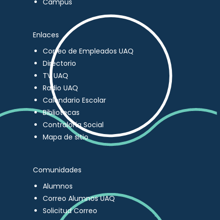
Campus
Enlaces
Correo de Empleados UAQ
Directorio
TV UAQ
Radio UAQ
Calendario Escolar
Bibliotecas
Contraloría Social
Mapa de sitio
Comunidades
Alumnos
Correo Alumnos UAQ
Solicitud Correo