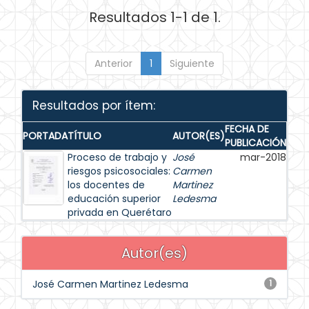
Resultados 1-1 de 1.
Anterior
1
Siguiente
Resultados por ítem:
FECHA DE
PORTADA
TÍTULO
AUTOR(ES)
PUBLICACIÓN
Proceso de trabajo y
José
mar-2018
riesgos psicosociales:
Carmen
los docentes de
Martinez
educación superior
Ledesma
privada en Querétaro
Autor(es)
José Carmen Martinez Ledesma
1