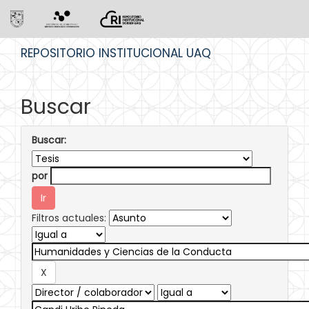
Skip
REPOSITORIO INSTITUCIONAL UAQ
navigation
Buscar
Buscar:
por
Filtros actuales: