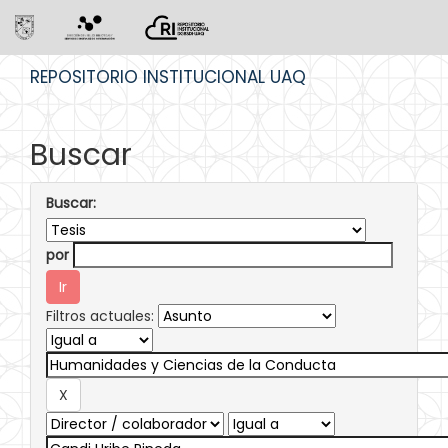
Skip
REPOSITORIO INSTITUCIONAL UAQ
navigation
Buscar
Buscar:
por
Filtros actuales: