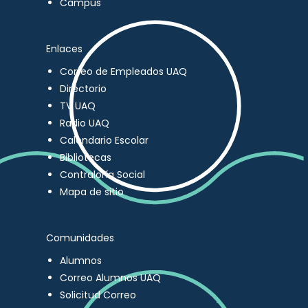
Campus
Enlaces
Correo de Empleados UAQ
Directorio
TV UAQ
Radio UAQ
Calendario Escolar
Bibliotecas
Contraloría Social
Mapa de sitio
Comunidades
Alumnos
Correo Alumnos UAQ
Solicitud Correo