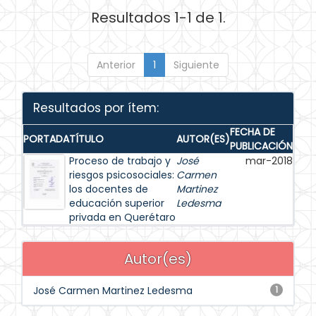
Resultados 1-1 de 1.
Anterior
1
Siguiente
Resultados por ítem:
FECHA DE
PORTADA
TÍTULO
AUTOR(ES)
PUBLICACIÓN
Proceso de trabajo y
José
mar-2018
riesgos psicosociales:
Carmen
los docentes de
Martinez
educación superior
Ledesma
privada en Querétaro
Autor(es)
José Carmen Martinez Ledesma
1