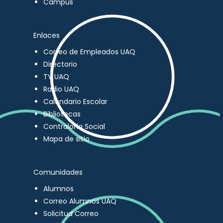
Campus
Enlaces
Correo de Empleados UAQ
Directorio
TV UAQ
Radio UAQ
Calendario Escolar
Bibliotecas
Contraloría Social
Mapa de sitio
Comunidades
Alumnos
Correo Alumnos UAQ
Solicitud Correo