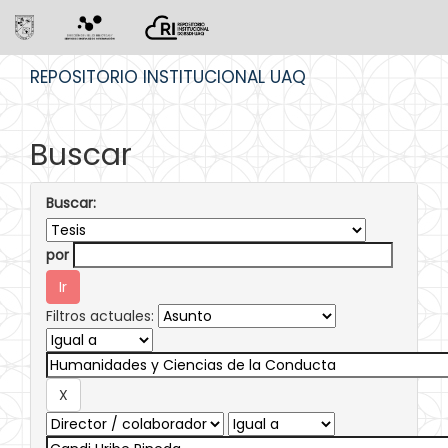
Skip
REPOSITORIO INSTITUCIONAL UAQ
navigation
Buscar
Buscar:
por
Filtros actuales: