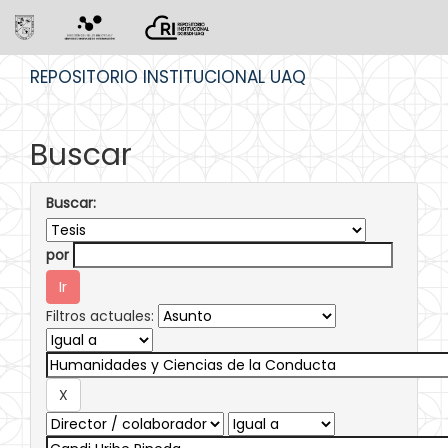
Skip
REPOSITORIO INSTITUCIONAL UAQ
navigation
Buscar
Buscar:
por
Filtros actuales: