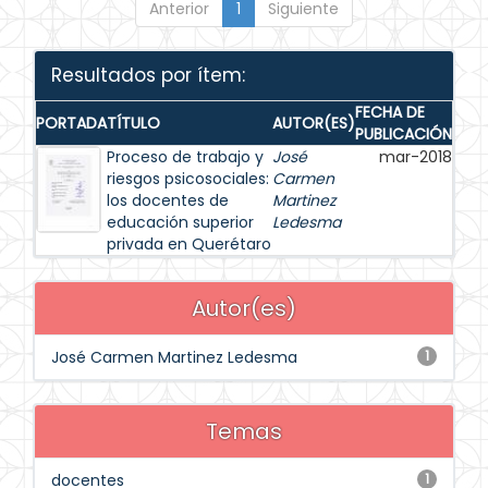
Anterior
1
Siguiente
Resultados por ítem:
FECHA DE
PORTADA
TÍTULO
AUTOR(ES)
PUBLICACIÓN
Proceso de trabajo y
José
mar-2018
riesgos psicosociales:
Carmen
los docentes de
Martinez
educación superior
Ledesma
privada en Querétaro
Autor(es)
José Carmen Martinez Ledesma
1
Temas
docentes
1