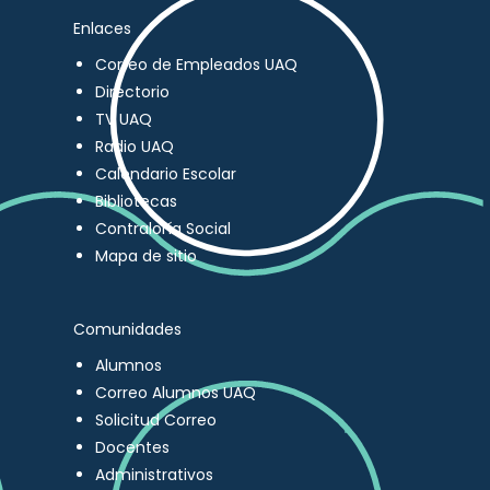
Enlaces
Correo de Empleados UAQ
Directorio
TV UAQ
Radio UAQ
Calendario Escolar
Bibliotecas
Contraloría Social
Mapa de sitio
Comunidades
Alumnos
Correo Alumnos UAQ
Solicitud Correo
Docentes
Administrativos