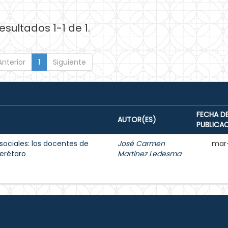
esultados 1-1 de 1.
Anterior
1
Siguiente
FECHA D
AUTOR(ES)
PUBLICA
sociales: los docentes de
José Carmen
mar
erétaro
Martinez Ledesma