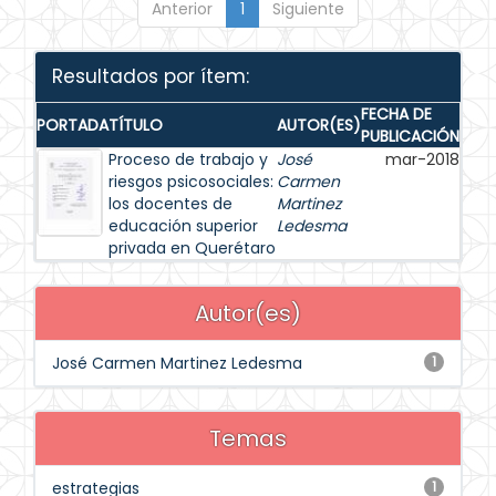
Anterior
1
Siguiente
Resultados por ítem:
FECHA DE
PORTADA
TÍTULO
AUTOR(ES)
PUBLICACIÓN
Proceso de trabajo y
José
mar-2018
riesgos psicosociales:
Carmen
los docentes de
Martinez
educación superior
Ledesma
privada en Querétaro
Autor(es)
José Carmen Martinez Ledesma
1
Temas
estrategias
1