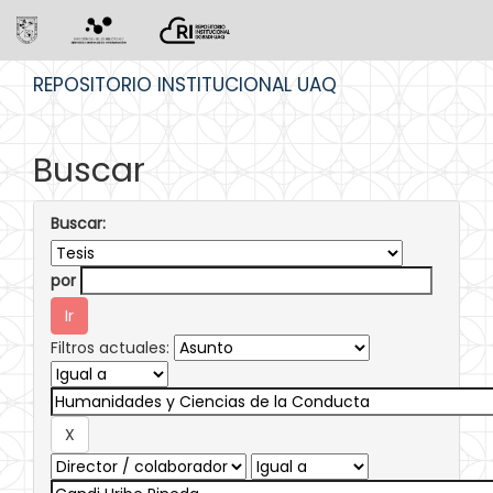
Skip
REPOSITORIO INSTITUCIONAL UAQ
navigation
Buscar
Buscar:
por
Filtros actuales: