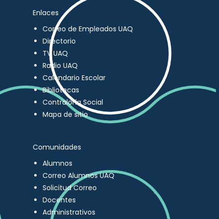
Enlaces
Correo de Empleados UAQ
Directorio
TV UAQ
Radio UAQ
Calendario Escolar
Bibliotecas
Contraloría Social
Mapa de sitio
Comunidades
Alumnos
Correo Alumnos UAQ
Solicitud Correo
Docentes
Administrativos