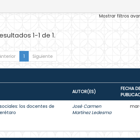
Mostrar filtros av
esultados 1-1 de 1.
Anterior
1
Siguiente
FECHA D
AUTOR(ES)
PUBLICA
sociales: los docentes de
José Carmen
mar
erétaro
Martinez Ledesma