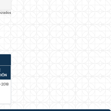
anzados
E
CIÓN
-2018