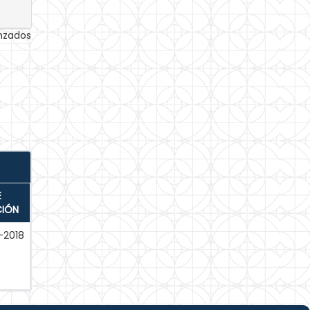
anzados
E
CIÓN
-2018