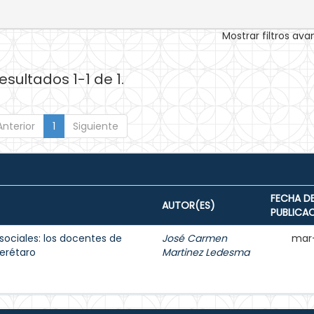
Mostrar filtros av
esultados 1-1 de 1.
Anterior
1
Siguiente
FECHA D
AUTOR(ES)
PUBLICA
sociales: los docentes de
José Carmen
mar
erétaro
Martinez Ledesma