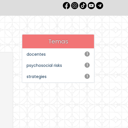
Temas
docentes
1
psychosocial risks
1
strategies
1