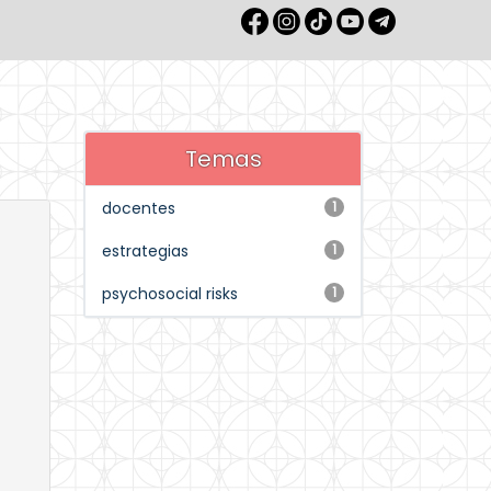
Temas
docentes
1
estrategias
1
psychosocial risks
1