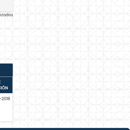
anzados
E
CIÓN
-2018