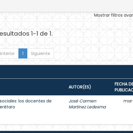
Mostrar filtros av
esultados 1-1 de 1.
Anterior
1
Siguiente
FECHA D
AUTOR(ES)
PUBLICA
sociales: los docentes de
José Carmen
mar
erétaro
Martinez Ledesma