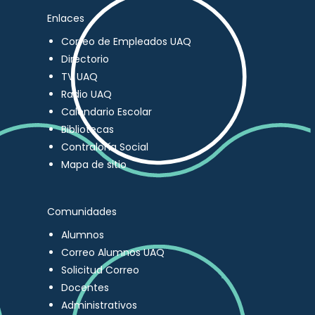
Enlaces
Correo de Empleados UAQ
Directorio
TV UAQ
Radio UAQ
Calendario Escolar
Bibliotecas
Contraloría Social
Mapa de sitio
Comunidades
Alumnos
Correo Alumnos UAQ
Solicitud Correo
Docentes
Administrativos