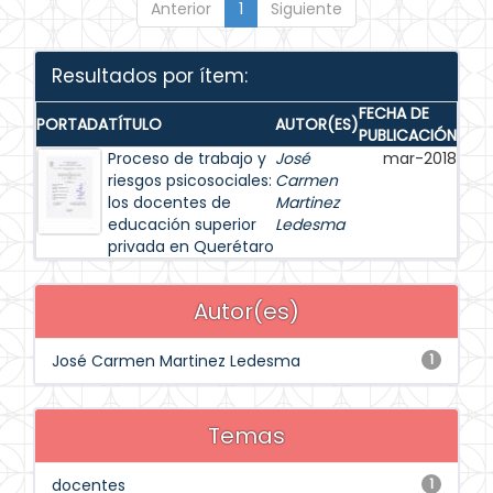
Anterior
1
Siguiente
Resultados por ítem:
FECHA DE
PORTADA
TÍTULO
AUTOR(ES)
PUBLICACIÓN
Proceso de trabajo y
José
mar-2018
riesgos psicosociales:
Carmen
los docentes de
Martinez
educación superior
Ledesma
privada en Querétaro
Autor(es)
José Carmen Martinez Ledesma
1
Temas
docentes
1