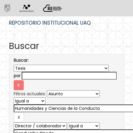
Skip
REPOSITORIO INSTITUCIONAL UAQ
navigation
Buscar
Buscar:
por
Filtros actuales: