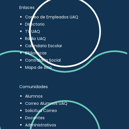
Enlaces
Correo de Empleados UAQ
Directorio
TV UAQ
Radio UAQ
Calendario Escolar
Bibliotecas
Contraloría Social
Mapa de sitio
Comunidades
Alumnos
Correo Alumnos UAQ
Solicitud Correo
Docentes
Administrativos