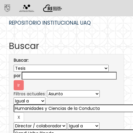
Skip
REPOSITORIO INSTITUCIONAL UAQ
navigation
Buscar
Buscar:
por
Filtros actuales: