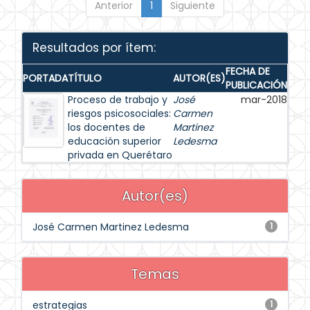
Anterior
1
Siguiente
Resultados por ítem:
FECHA DE
PORTADA
TÍTULO
AUTOR(ES)
PUBLICACIÓN
Proceso de trabajo y
José
mar-2018
riesgos psicosociales:
Carmen
los docentes de
Martinez
educación superior
Ledesma
privada en Querétaro
Autor(es)
José Carmen Martinez Ledesma
1
Temas
estrategias
1