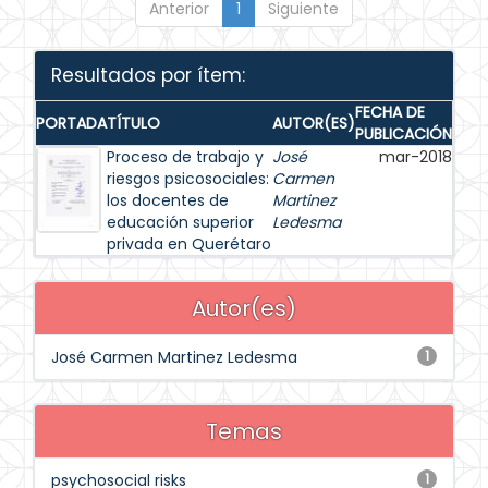
Anterior
1
Siguiente
Resultados por ítem:
FECHA DE
PORTADA
TÍTULO
AUTOR(ES)
PUBLICACIÓN
Proceso de trabajo y
José
mar-2018
riesgos psicosociales:
Carmen
los docentes de
Martinez
educación superior
Ledesma
privada en Querétaro
Autor(es)
José Carmen Martinez Ledesma
1
Temas
psychosocial risks
1