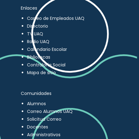
Enlaces
Correo de Empleados UAQ
Directorio
TV UAQ
Radio UAQ
Calendario Escolar
Bibliotecas
Contraloría Social
Mapa de sitio
Comunidades
Alumnos
Correo Alumnos UAQ
Solicitud Correo
Docentes
Administrativos