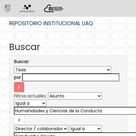
Skip
REPOSITORIO INSTITUCIONAL UAQ
navigation
Buscar
Buscar:
por
Filtros actuales: