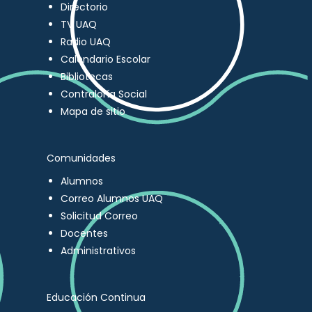
Directorio
TV UAQ
Radio UAQ
Calendario Escolar
Bibliotecas
Contraloría Social
Mapa de sitio
Comunidades
Alumnos
Correo Alumnos UAQ
Solicitud Correo
Docentes
Administrativos
Educación Continua