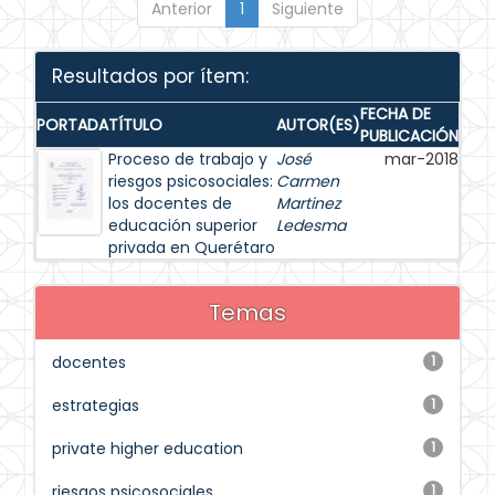
Anterior
1
Siguiente
Resultados por ítem:
FECHA DE
PORTADA
TÍTULO
AUTOR(ES)
PUBLICACIÓN
Proceso de trabajo y
José
mar-2018
riesgos psicosociales:
Carmen
los docentes de
Martinez
educación superior
Ledesma
privada en Querétaro
Temas
docentes
1
estrategias
1
private higher education
1
riesgos psicosociales
1