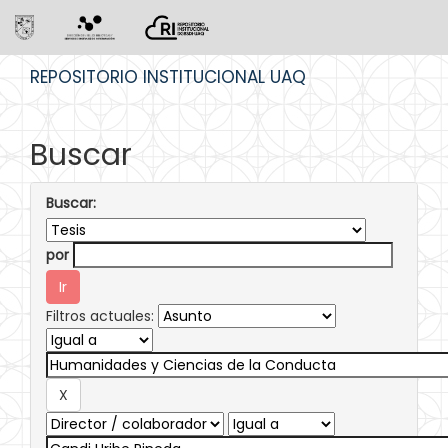
Skip
REPOSITORIO INSTITUCIONAL UAQ
navigation
Buscar
Buscar:
por
Filtros actuales: