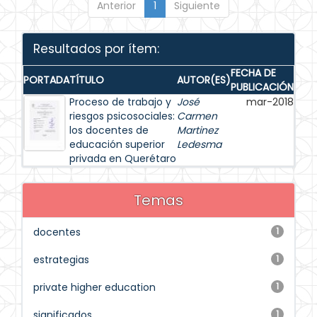
Anterior
1
Siguiente
Resultados por ítem:
FECHA DE
PORTADA
TÍTULO
AUTOR(ES)
PUBLICACIÓN
Proceso de trabajo y
José
mar-2018
riesgos psicosociales:
Carmen
los docentes de
Martinez
educación superior
Ledesma
privada en Querétaro
Temas
docentes
1
estrategias
1
private higher education
1
significados
1