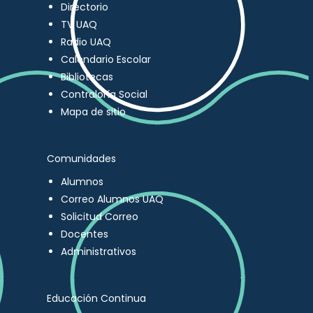
Directorio
TV UAQ
Radio UAQ
Calendario Escolar
Bibliotecas
Contraloría Social
Mapa de sitio
Comunidades
Alumnos
Correo Alumnos UAQ
Solicitud Correo
Docentes
Administrativos
Educación Continua