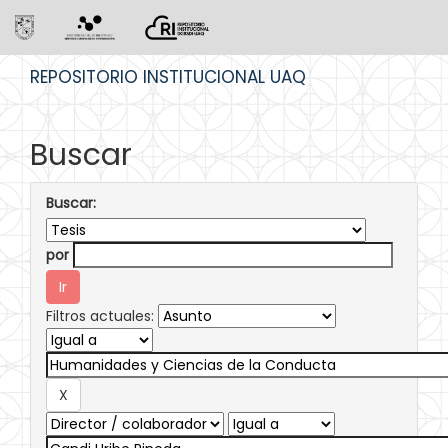
Skip
REPOSITORIO INSTITUCIONAL UAQ
navigation
Buscar
Buscar:
por
Filtros actuales: