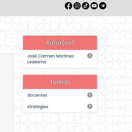
Autor(es)
José Carmen Martinez
1
Ledesma
Temas
docentes
1
strategies
1