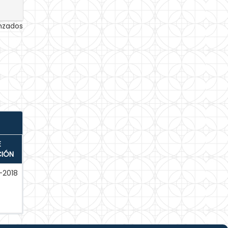
anzados
E
CIÓN
-2018