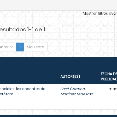
Mostrar filtros av
esultados 1-1 de 1.
Anterior
1
Siguiente
FECHA D
AUTOR(ES)
PUBLICA
sociales: los docentes de
José Carmen
mar
erétaro
Martinez Ledesma