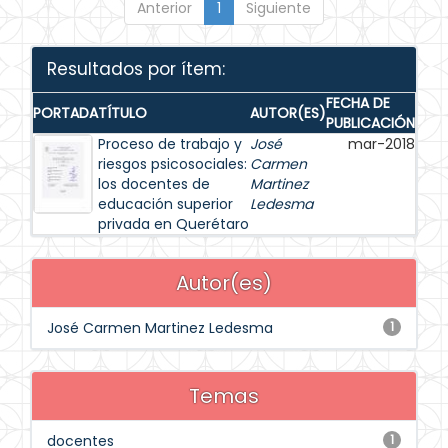
Anterior
1
Siguiente
Resultados por ítem:
FECHA DE
PORTADA
TÍTULO
AUTOR(ES)
PUBLICACIÓN
Proceso de trabajo y
José
mar-2018
riesgos psicosociales:
Carmen
los docentes de
Martinez
educación superior
Ledesma
privada en Querétaro
Autor(es)
José Carmen Martinez Ledesma
1
Temas
docentes
1