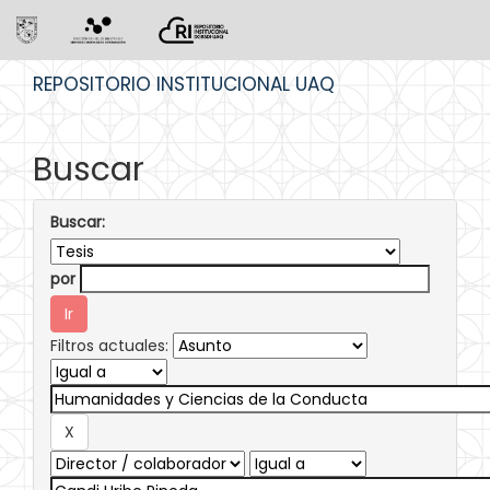
Skip
REPOSITORIO INSTITUCIONAL UAQ
navigation
Buscar
Buscar:
por
Filtros actuales: