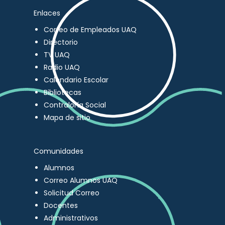
Enlaces
Correo de Empleados UAQ
Directorio
TV UAQ
Radio UAQ
Calendario Escolar
Bibliotecas
Contraloría Social
Mapa de sitio
Comunidades
Alumnos
Correo Alumnos UAQ
Solicitud Correo
Docentes
Administrativos