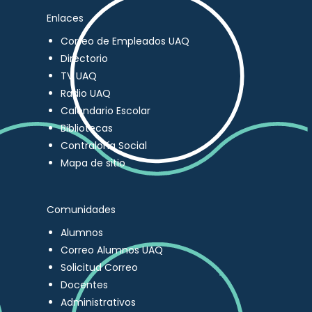
Enlaces
Correo de Empleados UAQ
Directorio
TV UAQ
Radio UAQ
Calendario Escolar
Bibliotecas
Contraloría Social
Mapa de sitio
Comunidades
Alumnos
Correo Alumnos UAQ
Solicitud Correo
Docentes
Administrativos