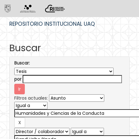
Skip
REPOSITORIO INSTITUCIONAL UAQ
navigation
Buscar
Buscar:
por
Filtros actuales: