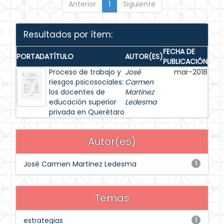
Anterior
1
Siguiente
Resultados por ítem:
FECHA DE
PORTADA
TÍTULO
AUTOR(ES)
PUBLICACIÓN
Proceso de trabajo y
José
mar-2018
riesgos psicosociales:
Carmen
los docentes de
Martinez
educación superior
Ledesma
privada en Querétaro
Autor(es)
José Carmen Martinez Ledesma
1
Temas
estrategias
1