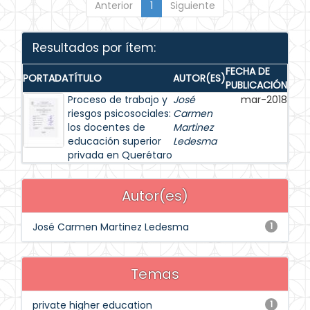
Anterior
1
Siguiente
Resultados por ítem:
FECHA DE
PORTADA
TÍTULO
AUTOR(ES)
PUBLICACIÓN
Proceso de trabajo y
José
mar-2018
riesgos psicosociales:
Carmen
los docentes de
Martinez
educación superior
Ledesma
privada en Querétaro
Autor(es)
José Carmen Martinez Ledesma
1
Temas
private higher education
1