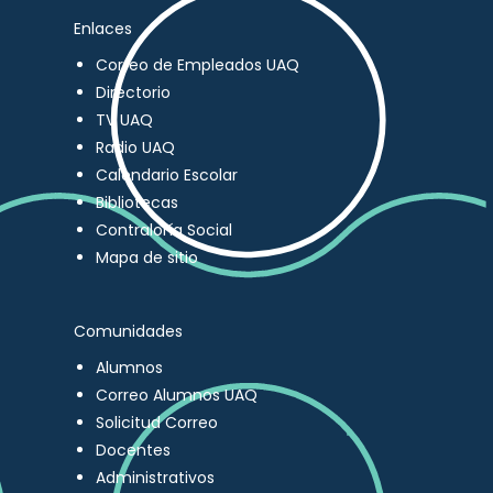
Enlaces
Correo de Empleados UAQ
Directorio
TV UAQ
Radio UAQ
Calendario Escolar
Bibliotecas
Contraloría Social
Mapa de sitio
Comunidades
Alumnos
Correo Alumnos UAQ
Solicitud Correo
Docentes
Administrativos