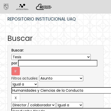
Skip
REPOSITORIO INSTITUCIONAL UAQ
navigation
Buscar
Buscar:
por
Filtros actuales: