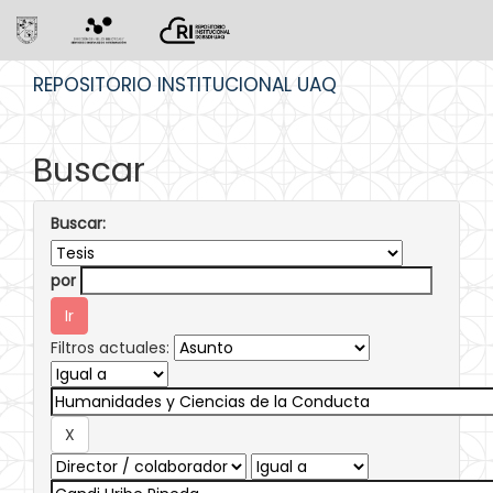
Skip
REPOSITORIO INSTITUCIONAL UAQ
navigation
Buscar
Buscar:
por
Filtros actuales: