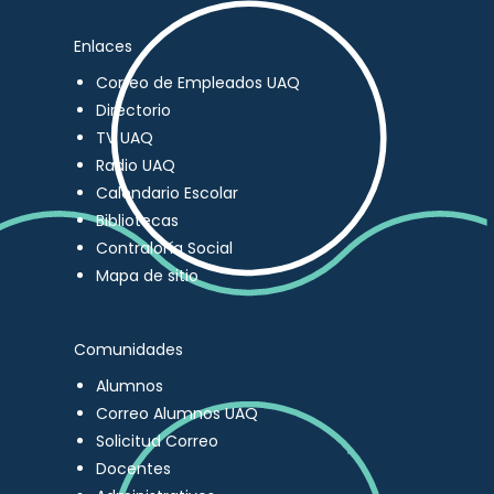
Enlaces
Correo de Empleados UAQ
Directorio
TV UAQ
Radio UAQ
Calendario Escolar
Bibliotecas
Contraloría Social
Mapa de sitio
Comunidades
Alumnos
Correo Alumnos UAQ
Solicitud Correo
Docentes