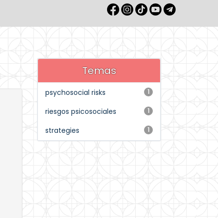
Temas
psychosocial risks
1
riesgos psicosociales
1
strategies
1