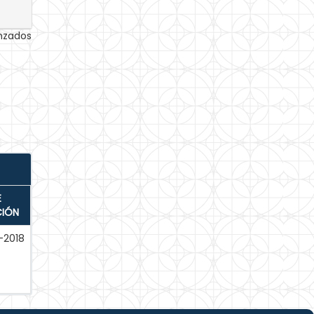
anzados
E
CIÓN
-2018