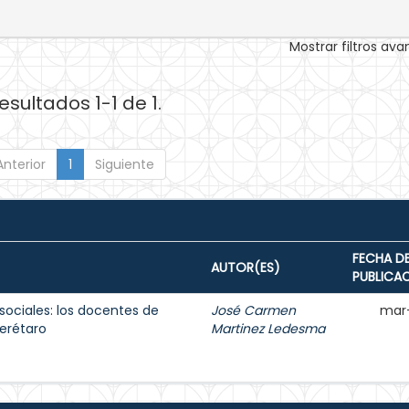
Mostrar filtros av
esultados 1-1 de 1.
Anterior
1
Siguiente
FECHA D
AUTOR(ES)
PUBLICA
sociales: los docentes de
José Carmen
mar
erétaro
Martinez Ledesma