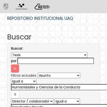
Skip
REPOSITORIO INSTITUCIONAL UAQ
navigation
Buscar
Buscar:
por
Filtros actuales: