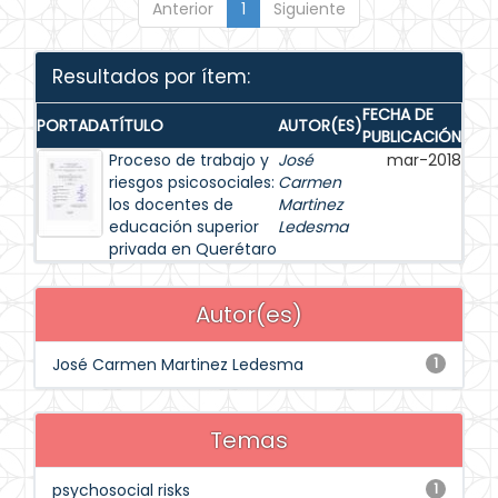
Anterior
1
Siguiente
Resultados por ítem:
FECHA DE
PORTADA
TÍTULO
AUTOR(ES)
PUBLICACIÓN
Proceso de trabajo y
José
mar-2018
riesgos psicosociales:
Carmen
los docentes de
Martinez
educación superior
Ledesma
privada en Querétaro
Autor(es)
José Carmen Martinez Ledesma
1
Temas
psychosocial risks
1