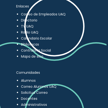
Enlaces
Correo de Empleados UAQ
Directorio
TV UAQ
Radio UAQ
Calendario Escolar
Bibliotecas
Contraloría Social
Mapa de sitio
Comunidades
Alumnos
Correo Alumnos UAQ
Solicitud Correo
Docentes
Administrativos