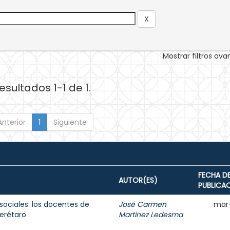
Mostrar filtros av
esultados 1-1 de 1.
Anterior
1
Siguiente
FECHA D
AUTOR(ES)
PUBLICA
sociales: los docentes de
José Carmen
mar
erétaro
Martinez Ledesma