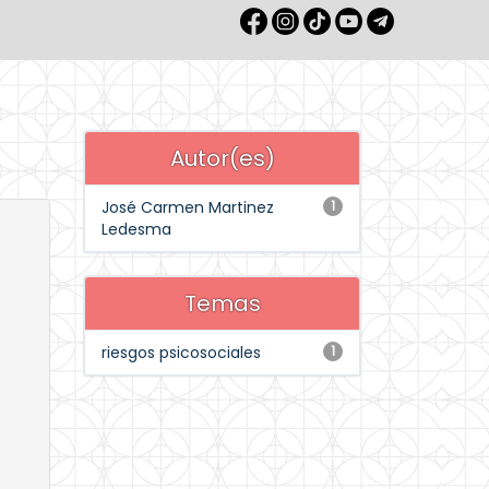
Autor(es)
José Carmen Martinez
1
Ledesma
Temas
riesgos psicosociales
1