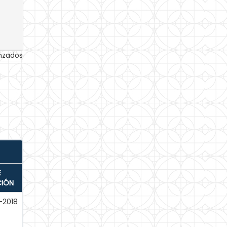
anzados
E
CIÓN
-2018