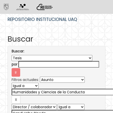
Skip
REPOSITORIO INSTITUCIONAL UAQ
navigation
Buscar
Buscar:
por
Filtros actuales: