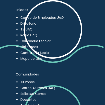
Enlaces
Correo de Empleados UAQ
Directorio
TV UAQ
Radio UAQ
Calendario Escolar
Bibliotecas
Contraloría Social
Mapa de sitio
Comunidades
Alumnos
Correo Alumnos UAQ
Solicitud Correo
Docentes