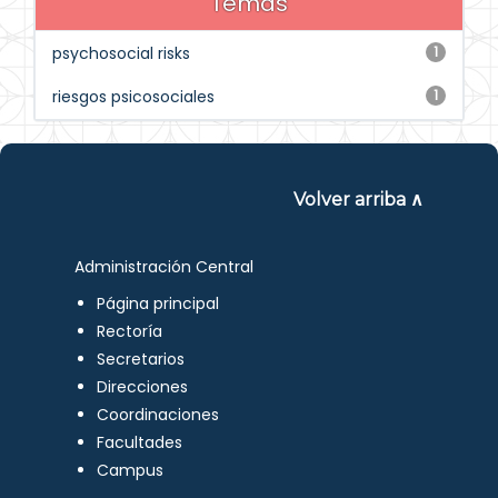
Temas
psychosocial risks
1
riesgos psicosociales
1
Volver arriba ∧
Administración Central
Página principal
Rectoría
Secretarios
Direcciones
Coordinaciones
Facultades
Campus