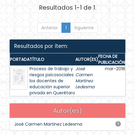
Resultados 1-1 de 1.
Anterior
1
Siguiente
Resultados por ítem:
FECHA DE
PORTADA
TÍTULO
AUTOR(ES)
PUBLICACIÓN
Proceso de trabajo y
José
mar-2018
riesgos psicosociales:
Carmen
los docentes de
Martinez
educación superior
Ledesma
privada en Querétaro
Autor(es)
José Carmen Martinez Ledesma
1