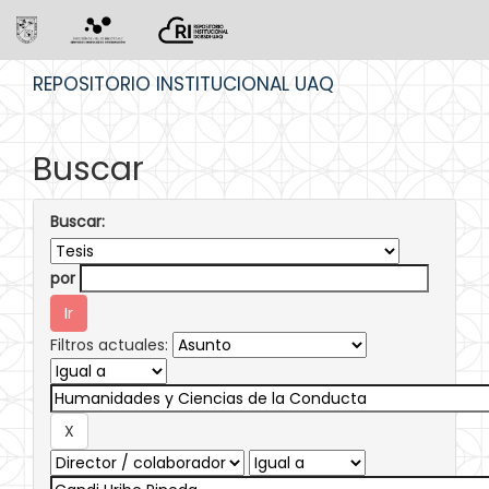
Skip
REPOSITORIO INSTITUCIONAL UAQ
navigation
Buscar
Buscar:
por
Filtros actuales: