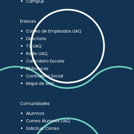
Campus
Enlaces
Correo de Empleados UAQ
Directorio
TV UAQ
Radio UAQ
Calendario Escolar
Bibliotecas
Contraloría Social
Mapa de sitio
Comunidades
Alumnos
Correo Alumnos UAQ
Solicitud Correo