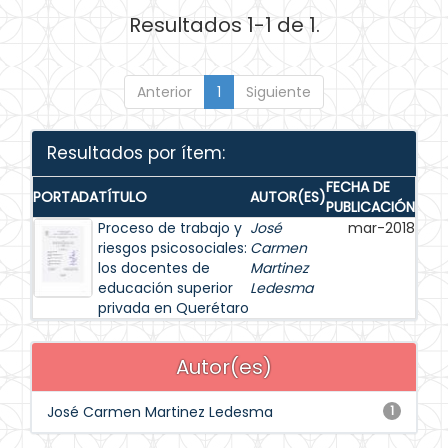
Resultados 1-1 de 1.
Anterior
1
Siguiente
Resultados por ítem:
FECHA DE
PORTADA
TÍTULO
AUTOR(ES)
PUBLICACIÓN
Proceso de trabajo y
José
mar-2018
riesgos psicosociales:
Carmen
los docentes de
Martinez
educación superior
Ledesma
privada en Querétaro
Autor(es)
José Carmen Martinez Ledesma
1