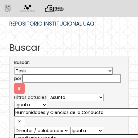
Skip
REPOSITORIO INSTITUCIONAL UAQ
navigation
Buscar
Buscar:
por
Filtros actuales: