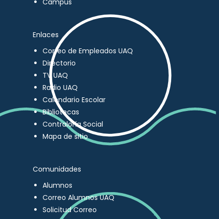
Campus
Enlaces
Correo de Empleados UAQ
Directorio
TV UAQ
Radio UAQ
Calendario Escolar
Bibliotecas
Contraloría Social
Mapa de sitio
Comunidades
Alumnos
Correo Alumnos UAQ
Solicitud Correo