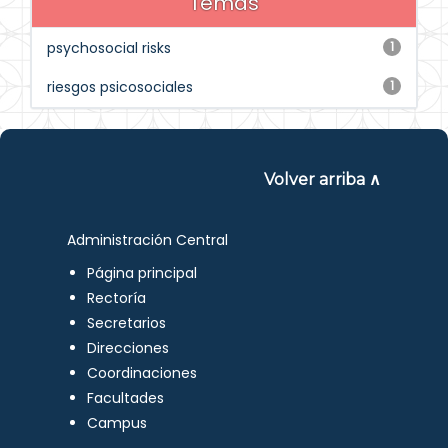
Temas
psychosocial risks
1
riesgos psicosociales
1
Volver arriba ∧
Administración Central
Página principal
Rectoría
Secretarios
Direcciones
Coordinaciones
Facultades
Campus