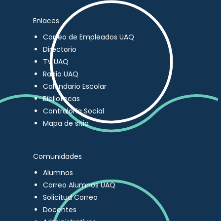
Enlaces
Correo de Empleados UAQ
Directorio
TV UAQ
Radio UAQ
Calendario Escolar
Bibliotecas
Contraloría Social
Mapa de sitio
Comunidades
Alumnos
Correo Alumnos UAQ
Solicitud Correo
Docentes