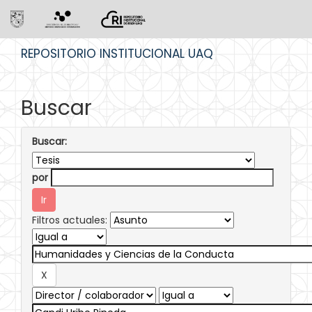
Skip
REPOSITORIO INSTITUCIONAL UAQ
navigation
Buscar
Buscar:
por
Filtros actuales: