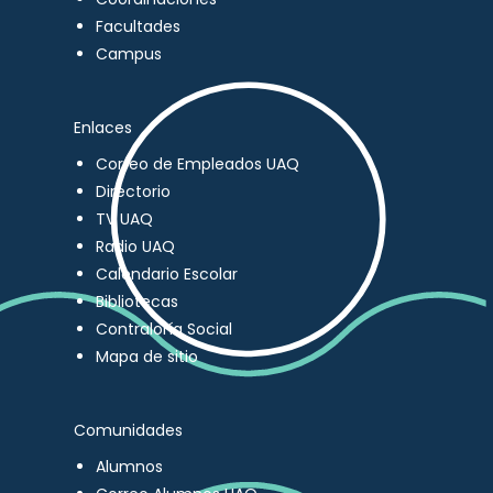
Facultades
Campus
Enlaces
Correo de Empleados UAQ
Directorio
TV UAQ
Radio UAQ
Calendario Escolar
Bibliotecas
Contraloría Social
Mapa de sitio
Comunidades
Alumnos