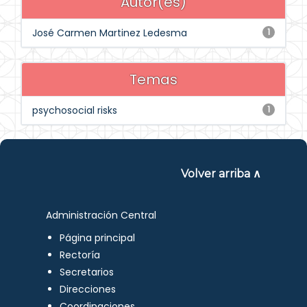
Autor(es)
José Carmen Martinez Ledesma
1
Temas
psychosocial risks
1
Volver arriba ∧
Administración Central
Página principal
Rectoría
Secretarios
Direcciones
Coordinaciones