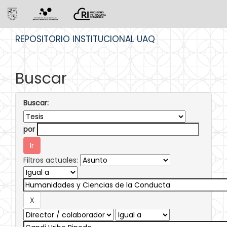
Skip
REPOSITORIO INSTITUCIONAL UAQ
navigation
Buscar
Buscar:
por
Filtros actuales: