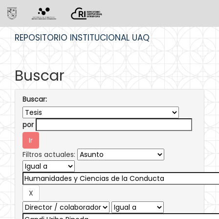
Skip
REPOSITORIO INSTITUCIONAL UAQ
navigation
Buscar
Buscar:
por
Filtros actuales: