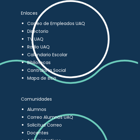
Enlaces
Correo de Empleados UAQ
Directorio
TV UAQ
Radio UAQ
Calendario Escolar
Bibliotecas
Contraloría Social
Mapa de sitio
Comunidades
Alumnos
Correo Alumnos UAQ
Solicitud Correo
Docentes