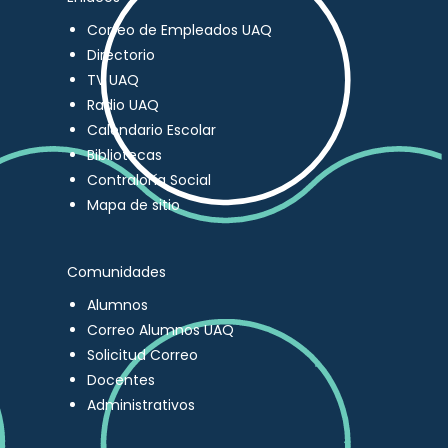
Correo de Empleados UAQ
Directorio
TV UAQ
Radio UAQ
Calendario Escolar
Bibliotecas
Contraloría Social
Mapa de sitio
Comunidades
Alumnos
Correo Alumnos UAQ
Solicitud Correo
Docentes
Administrativos