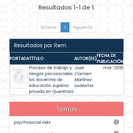
Resultados 1-1 de 1.
Anterior
1
Siguiente
Resultados por ítem:
FECHA DE
PORTADA
TÍTULO
AUTOR(ES)
PUBLICACIÓN
Proceso de trabajo y
José
mar-2018
riesgos psicosociales:
Carmen
los docentes de
Martinez
educación superior
Ledesma
privada en Querétaro
Temas
psychosocial risks
1