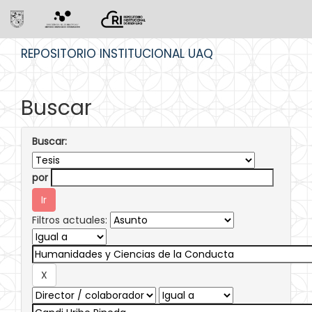
Skip
REPOSITORIO INSTITUCIONAL UAQ
navigation
Buscar
Buscar:
por
Filtros actuales: